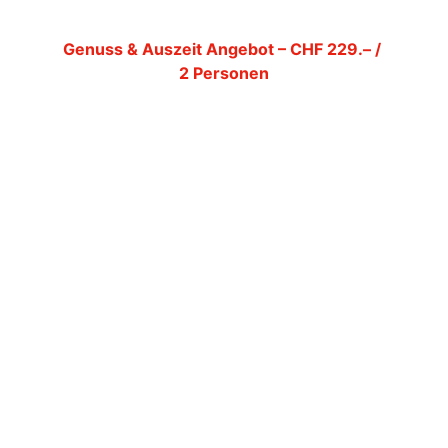
Genuss & Auszeit Angebot – CHF 229.– / 
2 Personen
Ein kulinarisches Wochenende im 
Schweizer Jura
, ideal für Paare und 
Genießer.
1 Übernachtung im Doppelzimmer
Frühstücksbuffet inklusive
Gourmet-Abendessen (3-Gang-Menü)1 
Glas Champagner pro Person bei 
AnkunftKostenloses Upgrade nach 
Verfügbarkeit
Gültig freitags und samstags – nur bei 
Direktbuchung.