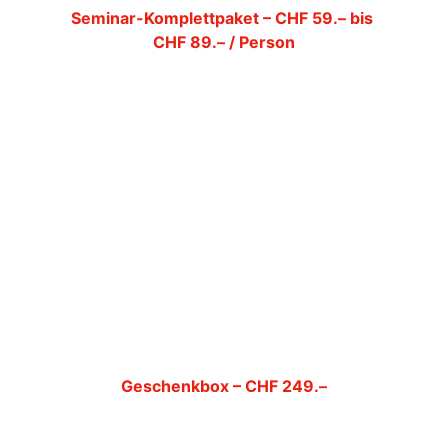
Seminar-Komplettpaket – CHF 59.– bis 
CHF 89.– / Person
Professionelle Lösungen für 
Seminare, 
Meetings und Teamevents im Jura
.
Ausgestatteter Seminarraum
2 Kaffeepausen
WLAN und Parkplatz inklusive
Kostenlose Übernachtung für den 
Organisator ab 10 Teilnehmern
Geschenkbox – CHF 249.–
Das perfekte 
Hotelgeschenk im 