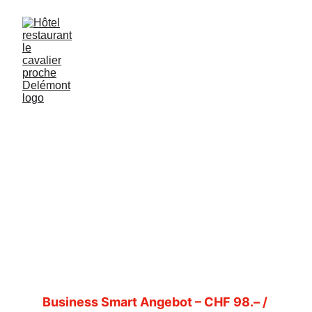
Erleben Sie einen einzigartigen Aufenthalt 
im 
Hotel Le Cavalier im Schweizer Jura
, 
ideal gelegen 
zwischen Delémont und 
Laufen
.
Ob Geschäftsreise, Genusswochenende, 
Seminar oder Geschenkidee – unsere 
exklusiven Hotelangebote verbinden 
Komfort, Gastronomie und Eleganz
 in 
einer ruhigen und authentischen Jura-
Region.
Business Smart Angebot – CHF 98.– / 